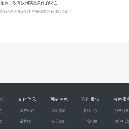
很抱歉，没有找到满足条件的职位
减少已选择的条件或适当删减或更改搜索关键字
们
支付信息
网站特色
咨询反馈
特色服
们
银行帐户
即时聊天
客服中心
猎头优势
议
品牌推广
积分兑换
广告投放
竟价职位