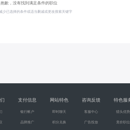
很抱歉，没有找到满足条件的职位
减少已选择的条件或适当删减或更改搜索关键字
们
支付信息
网站特色
咨询反馈
特色服
们
银行帐户
即时聊天
客服中心
猎头优势
议
品牌推广
积分兑换
广告投放
竟价职位