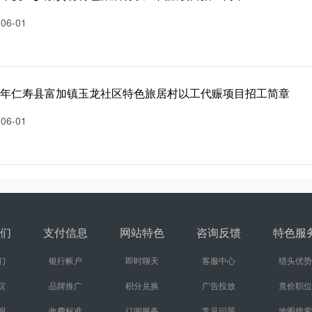
-06-01
26年仁寿县富加镇玉龙社区特色旅居村以工代赈项目招工简章
-06-01
们
支付信息
网站特色
咨询反馈
特色服
们
银行帐户
即时聊天
客服中心
猎头优势
议
品牌推广
积分兑换
广告投放
竟价职位
明
收费标准
订阅服务
常见问题
地图搜索