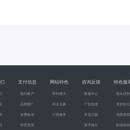
们
支付信息
网站特色
咨询反馈
特色服
们
银行帐户
即时聊天
客服中心
猎头优势
议
品牌推广
积分兑换
广告投放
竟价职位
明
收费标准
订阅服务
常见问题
地图搜索
程
经营资源
新手指引
职场指南