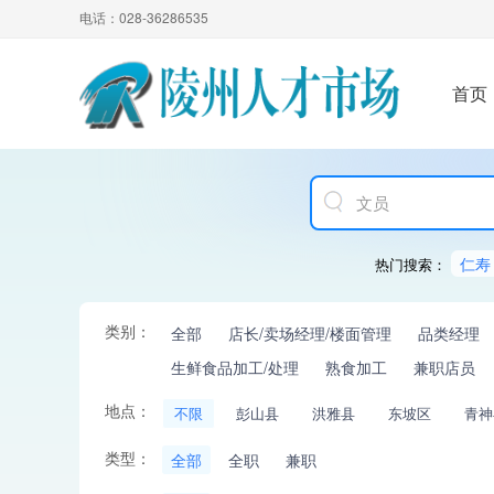
电话：028-36286535
首页
仁寿
热门搜索：
类别：
全部
店长/卖场经理/楼面管理
品类经理
生鲜食品加工/处理
熟食加工
兼职店员
地点：
不限
彭山县
洪雅县
东坡区
青神
类型：
全部
全职
兼职