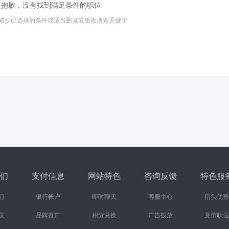
很抱歉，没有找到满足条件的职位
减少已选择的条件或适当删减或更改搜索关键字
们
支付信息
网站特色
咨询反馈
特色服
们
银行帐户
即时聊天
客服中心
猎头优势
议
品牌推广
积分兑换
广告投放
竟价职位