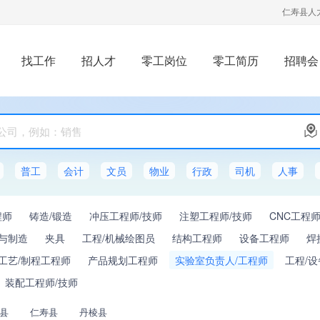
仁寿县人
找工作
招人才
零工岗位
零工简历
招聘会
普工
会计
文员
物业
行政
司机
人事
程师
铸造/锻造
冲压工程师/技师
注塑工程师/技师
CNC工程
与制造
夹具
工程/机械绘图员
结构工程师
设备工程师
焊
工艺/制程工程师
产品规划工程师
实验室负责人/工程师
工程/设
装配工程师/技师
县
仁寿县
丹棱县