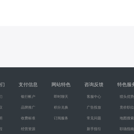
们
支付信息
网站特色
咨询反馈
特色服
们
银行帐户
即时聊天
客服中心
猎头优势
议
品牌推广
积分兑换
广告投放
竟价职位
明
收费标准
订阅服务
常见问题
地图搜索
程
经营资源
新手指引
职场指南