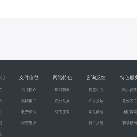
们
支付信息
网站特色
咨询反馈
特色服
们
银行帐户
即时聊天
客服中心
猎头优势
议
品牌推广
积分兑换
广告投放
竟价职位
明
收费标准
订阅服务
常见问题
地图搜索
程
经营资源
新手指引
职场指南
理