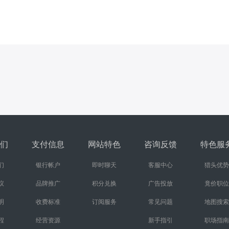
们
支付信息
网站特色
咨询反馈
特色服
们
银行帐户
即时聊天
客服中心
猎头优势
议
品牌推广
积分兑换
广告投放
竟价职位
明
收费标准
订阅服务
常见问题
地图搜索
程
经营资源
新手指引
职场指南