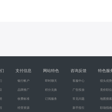
们
支付信息
网站特色
咨询反馈
特色服
们
银行帐户
即时聊天
客服中心
猎头优势
议
品牌推广
积分兑换
广告投放
竟价职位
明
收费标准
订阅服务
常见问题
地图搜索
程
经营资源
新手指引
职场指南