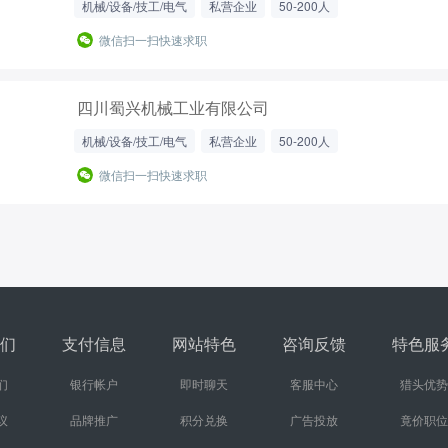
机械/设备/技工/电气
私营企业
50-200人
微信扫一扫快速求职
四川蜀兴机械工业有限公司
机械/设备/技工/电气
私营企业
50-200人
微信扫一扫快速求职
们
支付信息
网站特色
咨询反馈
特色服
们
银行帐户
即时聊天
客服中心
猎头优势
议
品牌推广
积分兑换
广告投放
竟价职位