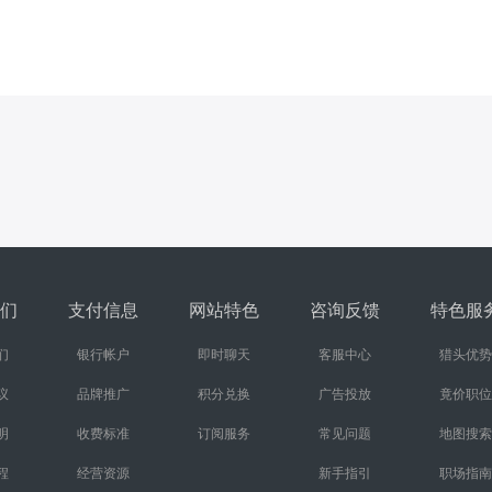
们
支付信息
网站特色
咨询反馈
特色服
们
银行帐户
即时聊天
客服中心
猎头优势
议
品牌推广
积分兑换
广告投放
竟价职位
明
收费标准
订阅服务
常见问题
地图搜索
程
经营资源
新手指引
职场指南