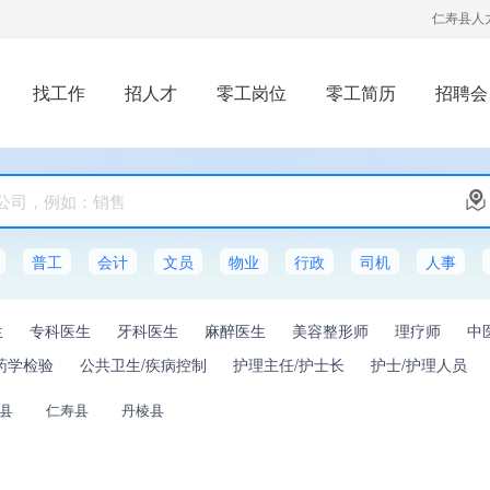
仁寿县人
找工作
招人才
零工岗位
零工简历
招聘会
普工
会计
文员
物业
行政
司机
人事
生
专科医生
牙科医生
麻醉医生
美容整形师
理疗师
中
药学检验
公共卫生/疾病控制
护理主任/护士长
护士/护理人员
县
仁寿县
丹棱县