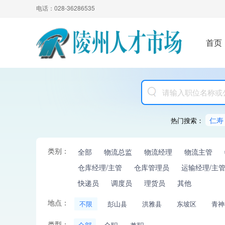
电话：028-36286535
首页
仁寿
热门搜索：
类别：
全部
物流总监
物流经理
物流主管
仓库经理/主管
仓库管理员
运输经理/主
快递员
调度员
理货员
其他
地点：
不限
彭山县
洪雅县
东坡区
青神
类型：