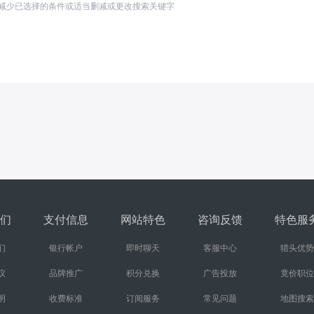
减少已选择的条件或适当删减或更改搜索关键字
们
支付信息
网站特色
咨询反馈
特色服
们
银行帐户
即时聊天
客服中心
猎头优势
议
品牌推广
积分兑换
广告投放
竟价职位
明
收费标准
订阅服务
常见问题
地图搜索