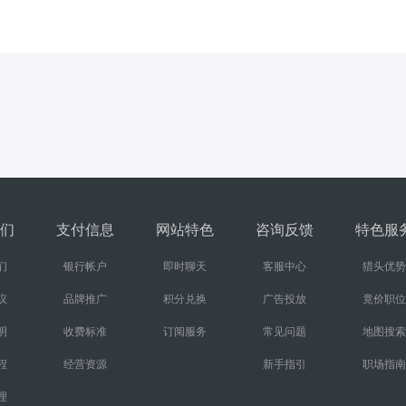
们
支付信息
网站特色
咨询反馈
特色服
们
银行帐户
即时聊天
客服中心
猎头优势
议
品牌推广
积分兑换
广告投放
竟价职位
明
收费标准
订阅服务
常见问题
地图搜索
程
经营资源
新手指引
职场指南
理