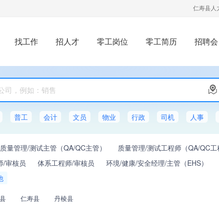
仁寿县人
找工作
招人才
零工岗位
零工简历
招聘会
普工
会计
文员
物业
行政
司机
人事
质量管理/测试主管（QA/QC主管）
质量管理/测试工程师（QA/QC
师/审核员
体系工程师/审核员
环境/健康/安全经理/主管（EHS）
他
县
仁寿县
丹棱县