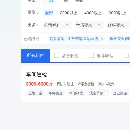
全部
全职
兼职
薪资：
全部
2000以上
4000以上
6000以上
更多：
公司福利
学历要求
经验要求
已选条件：
职位分类：生产/营运/采购/物流
质量/安全管
所有职位
紧急职位
推荐职位
车间巡检
3000-6000元
四川-眉山
· 不限经验
· 高中学历
五险一金
年终奖金
休假制度
法定节假日
企业旅游