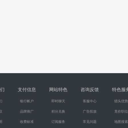
们
支付信息
网站特色
咨询反馈
特色服
们
银行帐户
即时聊天
客服中心
猎头优势
议
品牌推广
积分兑换
广告投放
竟价职位
明
收费标准
订阅服务
常见问题
地图搜索