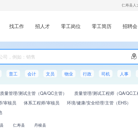
仁寿县人
找工作
招人才
零工岗位
零工简历
招聘会
普工
会计
文员
物业
行政
司机
人事
质量管理/测试主管（QA/QC主管）
质量管理/测试工程师（QA/QC
师/审核员
体系工程师/审核员
环境/健康/安全经理/主管（EHS）
他
县
仁寿县
丹棱县