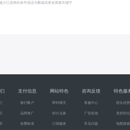
减少已选择的条件或适当删减或更改搜索关键字
们
支付信息
网站特色
咨询反馈
特色服
们
银行帐户
即时聊天
客服中心
猎头优势
议
品牌推广
积分兑换
广告投放
竟价职位
明
收费标准
订阅服务
常见问题
地图搜索