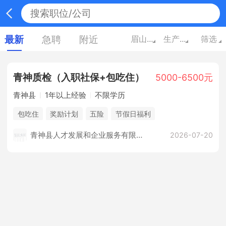
最新
急聘
附近
眉山四川
生产/营运/采购/物流
筛选
青神质检（入职社保+包吃住）
5000-6500元
青神县
1年以上经验
不限学历
包吃住
奖励计划
五险
节假日福利
青神县人才发展和企业服务有限公司
2026-07-20