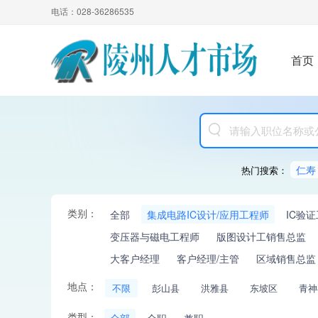
电话：028-36286535
首页
仁寿
热门搜索：
类别：
全部
集成电路IC设计/应用工程师
IC验
变压器与磁电工程师
版图设计工销售总监
大客户经理
客户经理/主管
区域销售总监
地点：
不限
彭山县
洪雅县
东坡区
青神
类型：