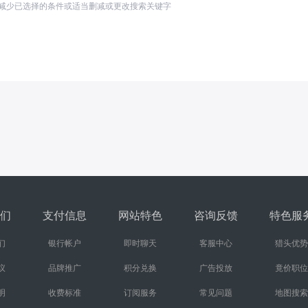
减少已选择的条件或适当删减或更改搜索关键字
们
支付信息
网站特色
咨询反馈
特色服
们
银行帐户
即时聊天
客服中心
猎头优势
议
品牌推广
积分兑换
广告投放
竟价职位
明
收费标准
订阅服务
常见问题
地图搜索