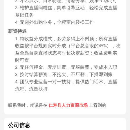
才艺展示、日常唠嗑、情感分享、娱乐互动均可
2.
维护直播间粉丝，简单引导互动，轻松完成直播
3.
基础任务
无需外出跑业务，全程室内轻松工作
4.
薪资待遇
1.
纯收益分成模式，多劳多得上不封顶
；
所有直播
收益按平台规则实时分成
（
平台总音浪的
）
，收
45%
益全靠自身直播状态与时长决定
薪资：
收益透明实
时可查
无任何押金、无培训费、无服装费，零成本入职
2.
按时结算薪资，不拖欠、不压薪，
下播即到账
3.
团队专业运营一对一扶持，提供热门话术、直播
4.
流程、流量扶持
联系我时，就说是在
仁寿县人力资源市场
上看到的
公司信息