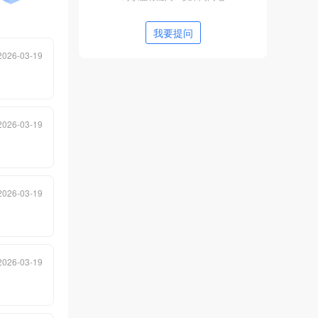
现，为尊贵业主精心打造了 悉心生
活 ，通过专业化、规范化的基础服
我要提问
务确保业主委托的物业保值、增
2026-03-19
值；将公司服务细节处处体现在我
们对客服的服务中，以历练我们的
专业功底；为业主提供更为深层次
2026-03-19
的差异化、定制化服务，以体现我
们处处悉心的情感投入；与业主共
同携手，打造一个 和谐、尊重、环
2026-03-19
保、文明、关爱、健康 的人文社
区，为业主提供实现自我价值的居
住体验和打造独特的项目品牌气
2026-03-19
质，实现物业的内涵增值。
依托于全体业主的携手共建，依托
于优秀品牌楼盘，依托于公司全体