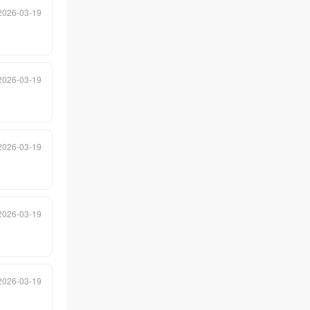
物业人的虔心努力，公司获得了众
2026-03-19
多的荣誉。经过漫漫征程，公司已
成为行业内具备领先地位的品牌物
业服务企业。 春风化雨，润物无声
2026-03-19
，把铄源物业管理有限公司建设成
为领导地位的专业化服务企业，我
们努力着；从优秀到卓越的华丽蜕
2026-03-19
变，我们挑战着。
2026-03-19
2026-03-19