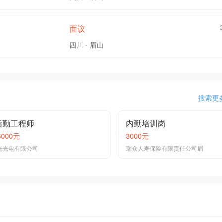
面议
四川 - 眉山
搜索更
后勤工程师
内勤培训岗
6000元
3000元
光光电有限公司
瑞众人寿保险有限责任公司眉