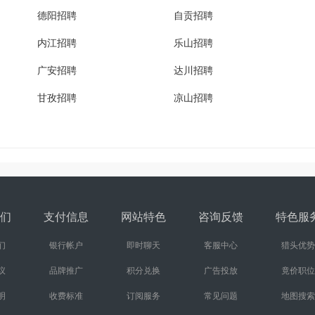
德阳招聘
自贡招聘
内江招聘
乐山招聘
广安招聘
达川招聘
甘孜招聘
凉山招聘
们
支付信息
网站特色
咨询反馈
特色服
们
银行帐户
即时聊天
客服中心
猎头优势
议
品牌推广
积分兑换
广告投放
竟价职位
明
收费标准
订阅服务
常见问题
地图搜索