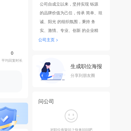
公司自成立以来，坚持实现 铄源
的品牌价值为己任，传承 简单、坦
诚、阳光 的组织氛围，秉持 务
实、激情、专业、创新 的企业精
神：通过高素质、专业化的管理团
公司主页 >
队，提供高品质的物业服务，为打
0
造铄源的品牌贡献力量。
平均回复时长
目前，公司服务了多个知名的企事
生成职位海报
业单位，高品质物业楼盘和商业综
分享到朋友圈
合体。同时，公司还为开发商提供
物业的前期介入顾问服务，为物业
问公司
产品更符合业主的需求而贡献公司
的经验与智慧。
公司致力于 品质给城市更多改变
之 情感悉心服务 的品牌战略实
对职位有疑问？快来问问吧