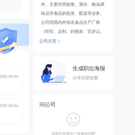
米。主要经营副食、酒水、粮油调
味品等食品的批发、配送等业务。
公司同国内外知名食品生产厂商
（旺旺、达利、好丽友、百岁山、
蜀香...）建立了长期稳固的合作关
公司主页 >
系，销售网已经以仁寿县为中心辐
射周边各大小乡镇，市场占有率达
90%以上。公司为所有有梦想的人
生成职位海报
提供一个和谐平等、共荣共进的发
2026-08-04
分享到朋友圈
展平台。诚挚欢迎广大有识之士的
加入，共创更辉煌的未来！
问公司
2026-08-04
对职位有疑问？快来问问吧