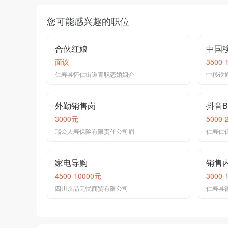
您可能感兴趣的职位
合伙红娘
中国
面议
3500-
仁寿县怀仁街道青职恋婚姻介
中移铁
外勤销售岗
抖音B
3000元
5000-
瑞众人寿保险有限责任公司眉
仁寿仁
家电导购
销售
4500-10000元
3000-
四川京品无忧商贸有限公司
仁寿县