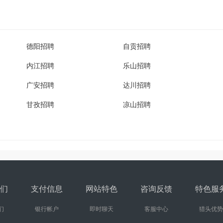
德阳招聘
自贡招聘
内江招聘
乐山招聘
广安招聘
达川招聘
甘孜招聘
凉山招聘
们
支付信息
网站特色
咨询反馈
特色服
们
银行帐户
即时聊天
客服中心
猎头优势