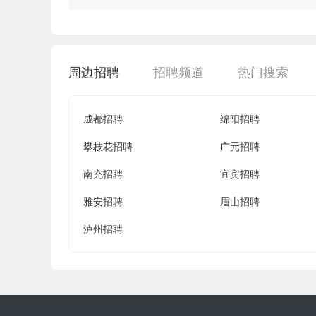
已成为行业内具备领先地位的品牌物业服务企业。 春风
业，我们努力着；从优秀到卓越的华丽蜕变，我们挑战着
周边招聘
招聘频道
热门搜索
成都招聘
绵阳招聘
攀枝花招聘
广元招聘
南充招聘
宜宾招聘
雅安招聘
眉山招聘
泸州招聘