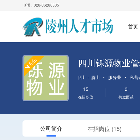
电话：028-36286535
首页
四川铄源物业管
四川 - 眉山
服务业
私营
15
0
在招职位
共邀面试
在招岗位 (15)
公司简介