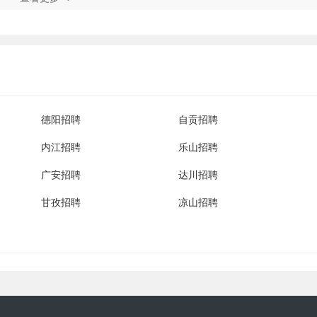
化雨，润物无声 ，把铄源物业管理有限公司建设成为领导地位的专业化服
。
德阳招聘
自贡招聘
内江招聘
乐山招聘
广安招聘
达川招聘
甘孜招聘
凉山招聘