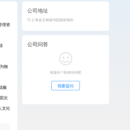
公司地址
仁寿县文林镇书院路碧海街
管理资
公司问答
精
为物
有疑问？快来问问吧
我要提问
础服
层次
人文社
公司