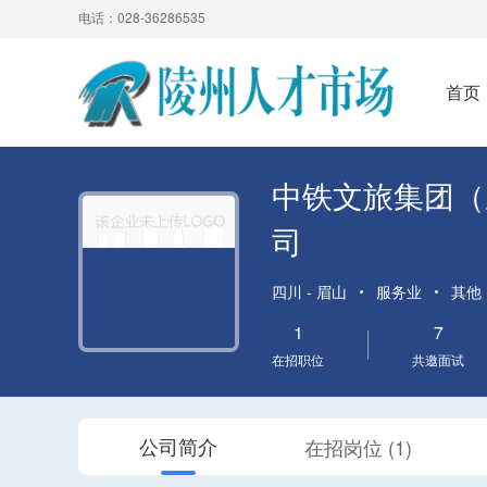
电话：028-36286535
首页
中铁文旅集团（
司
四川 - 眉山
服务业
其他
1
7
在招职位
共邀面试
在招岗位 (1)
公司简介