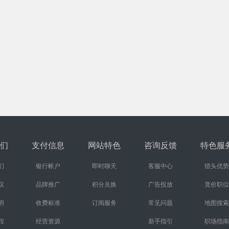
们
支付信息
网站特色
咨询反馈
特色服
们
银行帐户
即时聊天
客服中心
猎头优势
议
品牌推广
积分兑换
广告投放
竟价职位
明
收费标准
订阅服务
常见问题
地图搜索
程
经营资源
新手指引
职场指南