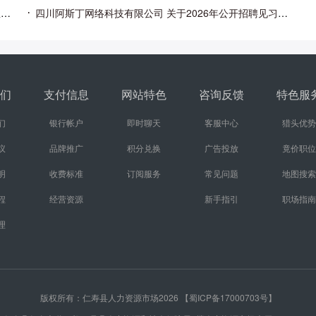
眉山天府新区兴产投资控股集团有限公司 关于2026年急需紧缺岗位公开招聘的公告
四川阿斯丁网络科技有限公司 关于2026年公开招聘见习生的公告
们
支付信息
网站特色
咨询反馈
特色服
们
银行帐户
即时聊天
客服中心
猎头优势
议
品牌推广
积分兑换
广告投放
竟价职位
明
收费标准
订阅服务
常见问题
地图搜索
程
经营资源
新手指引
职场指南
理
版权所有：仁寿县人力资源市场2026
【蜀ICP备17000703号】