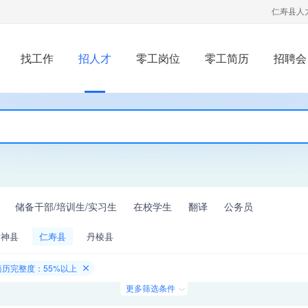
仁寿县人
找工作
招人才
零工岗位
零工简历
招聘会
储备干部/培训生/实习生
在校学生
翻译
公务员
青神县
仁寿县
丹棱县
简历完整度：55%以上
更多筛选条件