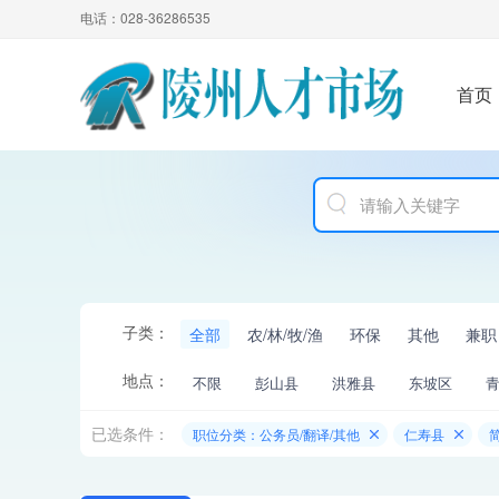
电话：028-36286535
首页
子类：
全部
农/林/牧/渔
环保
其他
兼职
地点：
不限
彭山县
洪雅县
东坡区
已选条件：
职位分类：公务员/翻译/其他
仁寿县