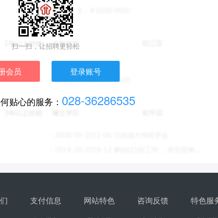
扫一扫，让招聘更轻松
册会员
登录账号
028-36286535
任何贴心的服务：
们
支付信息
网站特色
咨询反馈
特色服