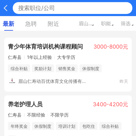
最新
急聘
附近
眉山四川
职能
筛选
青少年体育培训机构课程顾问
3000-8000元
仁寿县
1年以上经验
大专学历
综合补贴
奖励计划
销售奖金
休假制度
法定节假日
培训计划
五险
眉山仁寿动百优体育文化传播有限公司
昨天
养老护理人员
3400-4200元
仁寿县
不限经验
不限学历
年终奖金
休假制度
培训计划
包吃住
综合补贴
销售奖金
法定节假日
购买三险