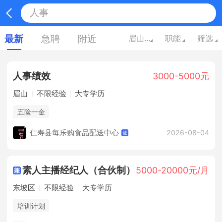
最新
急聘
附近
眉山四川
职能
筛选
人事
绩效
3000-5000元
眉山
不限经验
大专学历
五险一金
仁寿县每乐购食品配送中心
2026-08-04
素人主播经纪人（合伙制）
5000-20000元/月
东坡区
不限经验
大专学历
培训计划